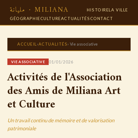
مليانة · MILIANA
HISTOIRE
LA VILLE
GÉOGRAPHIE
CULTURE
ACTUALITÉS
CONTACT
ACCUEIL
ACTUALITÉS
›
› Vie associative
01/01/2026
VIE ASSOCIATIVE
Activités de l'Association
des Amis de Miliana Art
et Culture
Un travail continu de mémoire et de valorisation
patrimoniale